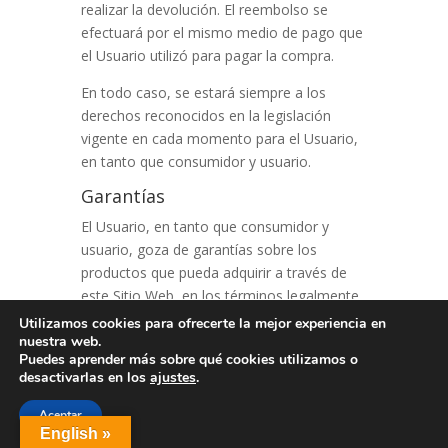
realizar la devolución. El reembolso se
efectuará por el mismo medio de pago que
el Usuario utilizó para pagar la compra.
En todo caso, se estará siempre a los
derechos reconocidos en la legislación
vigente en cada momento para el Usuario,
en tanto que consumidor y usuario.
Garantías
El Usuario, en tanto que consumidor y
usuario, goza de garantías sobre los
productos que pueda adquirir a través de
este Sitio Web, en los términos legalmente
establecidos para cada tipo de producto,
Utilizamos cookies para ofrecerte la mejor experiencia en
nuestra web.
respondiendo
Deliciosa comida Navarra
,
Puedes aprender más sobre qué cookies utilizamos o
por tanto, por la falta de conformidad de
desactivarlas en los
ajustes
.
los mismos que se manifieste en un plazo
de tres años desde la entrega del producto.
Aceptar
English »
En este sentido, se entiende que los