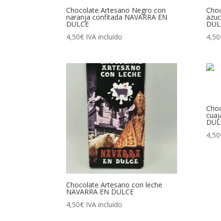
Chocolate Artesano Negro con
Choc
naranja confitada NAVARRA EN
azu
DULCE
DUL
4,50
€
IVA incluído
4,50
Choc
cuaj
DUL
4,50
Chocolate Artesano con leche
NAVARRA EN DULCE
4,50
€
IVA incluído