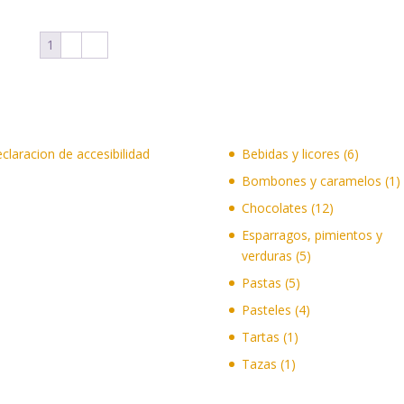
1
2
→
6
claracion de accesibilidad
Bebidas y licores
6
product
1
Bombones y caramelos
1
p
12
Chocolates
12
productos
Esparragos, pimientos y
5
verduras
5
productos
5
Pastas
5
productos
4
Pasteles
4
productos
1
Tartas
1
producto
1
Tazas
1
producto