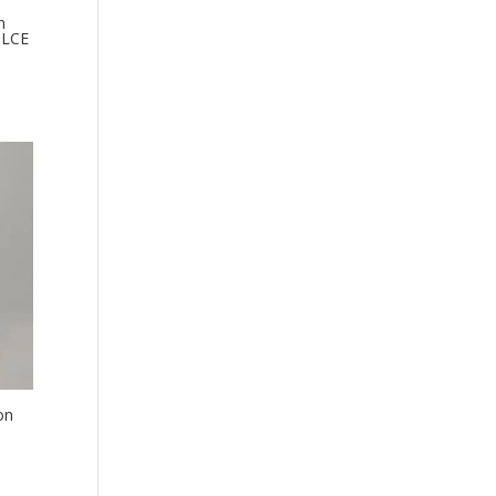
n
ULCE
on