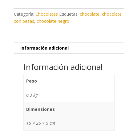
con
pasas
Categoría:
Chocolates
Etiquetas:
chocolate
,
chocolate
al
con pasas
,
chocolate negro
ron
NAVARRA
EN
DULCE
Información adicional
cantidad
Información adicional
Peso
0,3 kg
Dimensiones
15 × 25 × 5 cm