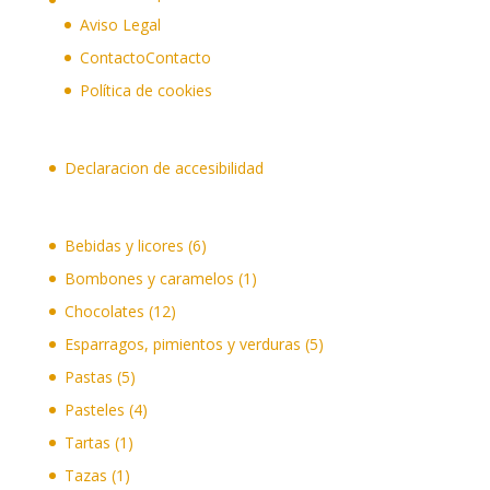
Aviso Legal
Contacto
Contacto
Política de cookies
Declaracion de accesibilidad
6
Bebidas y licores
6
productos
1
Bombones y caramelos
1
producto
12
Chocolates
12
productos
5
Esparragos, pimientos y verduras
5
productos
5
Pastas
5
productos
4
Pasteles
4
productos
1
Tartas
1
producto
1
Tazas
1