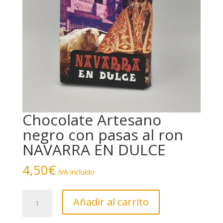
Chocolate Artesano
negro con pasas al ron
NAVARRA EN DULCE
4,50
€
IVA incluído
Chocolate
Añadir al carrito
Artesano
negro