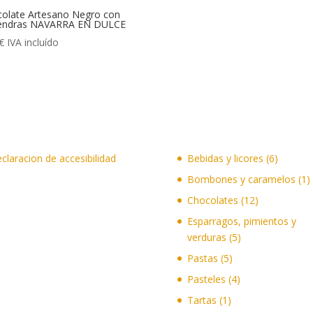
olate Artesano Negro con
endras NAVARRA EN DULCE
€
IVA incluído
6
claracion de accesibilidad
Bebidas y licores
6
product
1
Bombones y caramelos
1
p
12
Chocolates
12
productos
Esparragos, pimientos y
5
verduras
5
productos
5
Pastas
5
productos
4
Pasteles
4
productos
1
Tartas
1