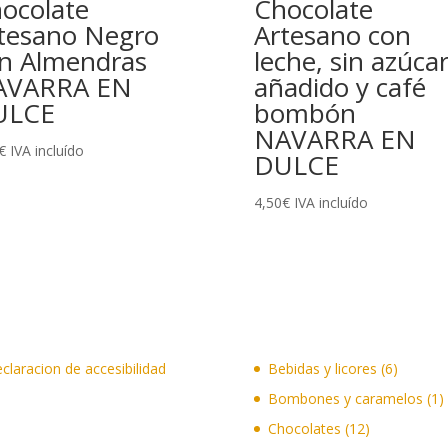
ocolate
Chocolate
tesano Negro
Artesano con
n Almendras
leche, sin azúca
AVARRA EN
añadido y café
ULCE
bombón
NAVARRA EN
€
IVA incluído
DULCE
4,50
€
IVA incluído
6
claracion de accesibilidad
Bebidas y licores
6
product
1
Bombones y caramelos
1
p
12
Chocolates
12