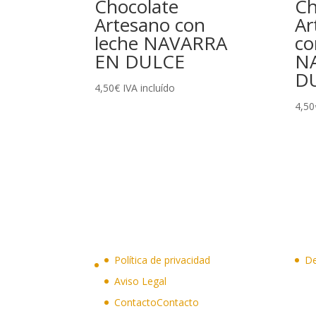
Chocolate
Ch
Artesano con
Ar
leche NAVARRA
co
EN DULCE
N
D
4,50
€
IVA incluído
4,50
Política de privacidad
De
Aviso Legal
Contacto
Contacto