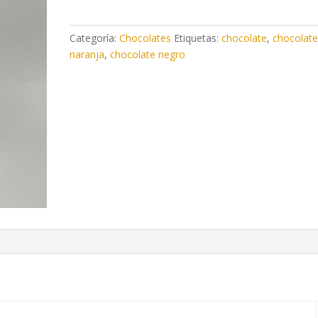
con
naranja
Categoría:
Chocolates
Etiquetas:
chocolate
,
chocolate
confitada
naranja
,
chocolate negro
NAVARRA
EN
DULCE
cantidad