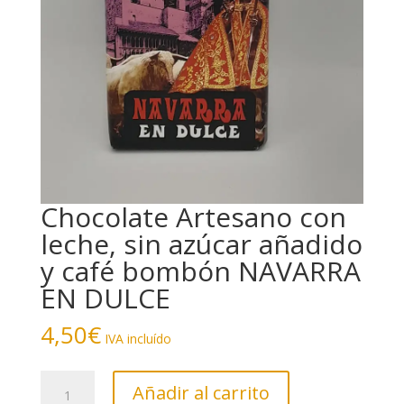
Chocolate Artesano con
leche, sin azúcar añadido
y café bombón NAVARRA
EN DULCE
4,50
€
IVA incluído
Chocolate
Añadir al carrito
Artesano