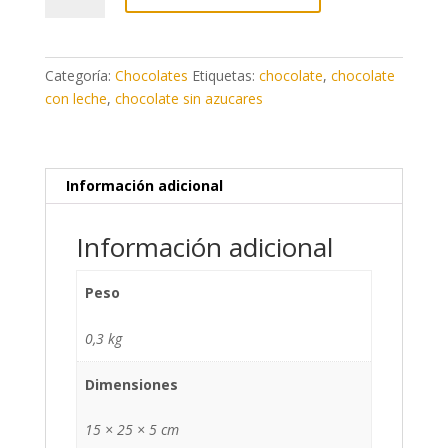
con
leche,
sin
Categoría:
Chocolates
Etiquetas:
chocolate
,
chocolate
azúcar
con leche
,
chocolate sin azucares
añadido
y
café
bombón
Información adicional
NAVARRA
EN
Información adicional
DULCE
cantidad
Peso
0,3 kg
Dimensiones
15 × 25 × 5 cm