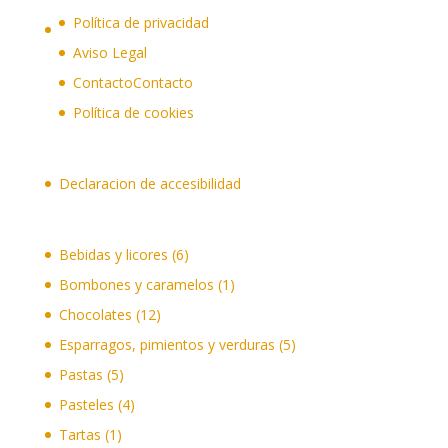
Política de privacidad
Aviso Legal
Contacto
Contacto
Política de cookies
Declaracion de accesibilidad
6
Bebidas y licores
6
productos
1
Bombones y caramelos
1
producto
12
Chocolates
12
productos
5
Esparragos, pimientos y verduras
5
productos
5
Pastas
5
productos
4
Pasteles
4
productos
1
Tartas
1